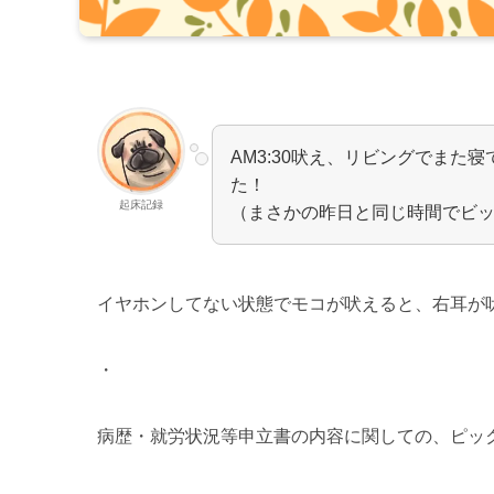
AM3:30吠え、リビングでまた寝
た！
起床記録
（まさかの昨日と同じ時間でビ
イヤホンしてない状態でモコが吠えると、右耳が
・
病歴・就労状況等申立書の内容に関しての、ピッ