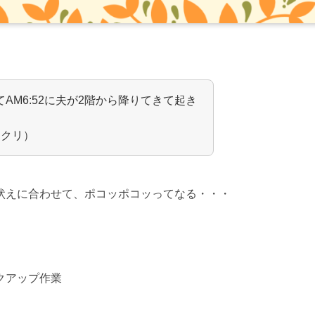
てAM6:52に夫が2階から降りてきて起き
ックリ）
吠えに合わせて、ポコッポコッってなる・・・
クアップ作業