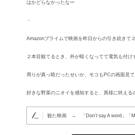
はかどらなかったなー
・
Amazonプライムで映画を昨日からの引き続きて
２本目観てるとき、外が暗くなってて電気も付け
周りが真っ暗だったせいか、モコもPCの画面見
好きな野菜のニオイを感知すると、異様に吠える
観た映画 → 「Don’t say A word」「