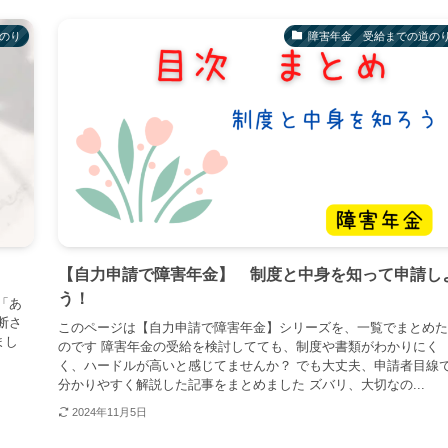
のり
障害年金 受給までの道の
【自力申請で障害年金】 制度と中身を知って申請し
う！
「あ
断さ
このページは【自力申請で障害年金】シリーズを、一覧でまとめた
まし
のです 障害年金の受給を検討してても、制度や書類がわかりにく
く、ハードルが高いと感じてませんか？ でも大丈夫、申請者目線
分かりやすく解説した記事をまとめました ズバリ、大切なの...
2024年11月5日