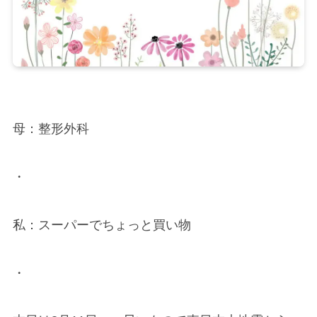
母：整形外科
・
私：スーパーでちょっと買い物
・