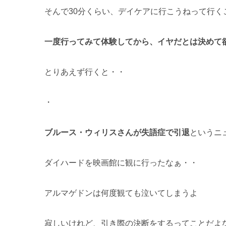
そんで30分くらい、デイケアに行こうねって行く
一度行ってみて体験してから、イヤだとは決めて
とりあえず行くと・・
・
ブルース・ウィリスさんが失語症で引退
というニ
ダイハード
を映画館に観に行ったなぁ・・
アルマゲドン
は何度観ても泣いてしまうよ
寂しいけれど、
引き際の決断
をするってことだよ