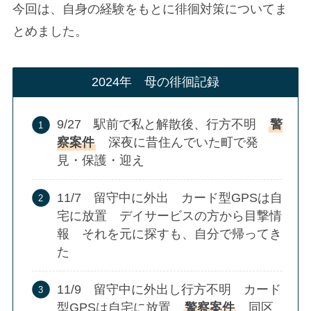
今回は、自身の経験をもとに徘徊対策についてま
とめました。
2024年 母の徘徊記録
9/27 駅前で私と解散後、行方不明
警
察案件
深夜に昔住んでいた町で発
見・保護・迎え
11/7 留守中に外出 カード型GPSは自
宅に放置 デイサービスの方から目撃情
報 それを元に探すも、自分で帰ってき
た
11/9 留守中に外出し行方不明 カード
型GPSは自宅に放置
警察案件
同区