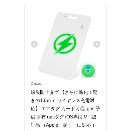
Dyoac
紛失防止タグ 【さらに進化！驚
きの1.6ｍｍ ワイヤレス充電対
応】 エアタグ カード 小型 gps 子
供 財布 gpsタグ iOS専用 MFi認
証品 （Apple「探す」に対応 ） 