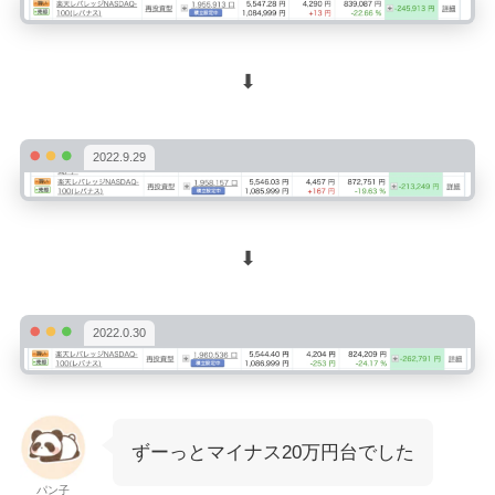
⬇︎
2022.9.29
⬇︎
2022.0.30
ずーっとマイナス20万円台でした
パン子