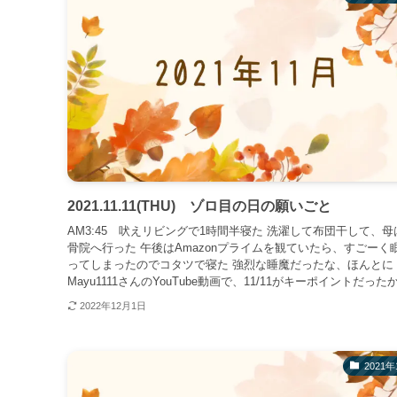
2021.11.11(THU) ゾロ目の日の願いごと
AM3:45 吠えリビングで1時間半寝た 洗濯して布団干して、母
骨院へ行った 午後はAmazonプライムを観ていたら、すごーく
ってしまったのでコタツで寝た 強烈な睡魔だったな、ほんとに
Mayu1111さんのYouTube動画で、11/11がキーポイントだったか.
2022年12月1日
2021年