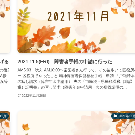
上げる
2021.11.5(FRI) 障害者手帳の申請に行った
の後2
AM5:03 吠え AM10:00〜歯医者さん行って、その後歩いて区役所
A接
ー 区役所でやったこと 精神障害者保健福祉手帳 申請 「戸籍謄本
状況等
の写し請求（障害年金申請用） 夫の「市民税・県民税課税（非課
税）証明書」の写し請求（障害年金申請用・夫の所得証明の...
2022年11月26日
11月
2021年11