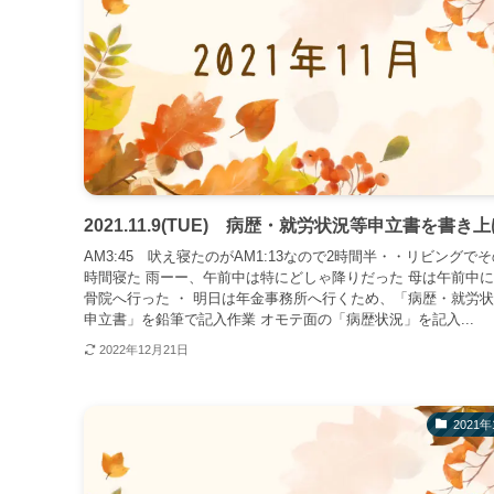
2021.11.9(TUE) 病歴・就労状況等申立書を書き
AM3:45 吠え寝たのがAM1:13なので2時間半・・リビングでそ
時間寝た 雨ーー、午前中は特にどしゃ降りだった 母は午前中に
骨院へ行った ・ 明日は年金事務所へ行くため、「病歴・就労
申立書」を鉛筆で記入作業 オモテ面の「病歴状況」を記入...
2022年12月21日
2021年