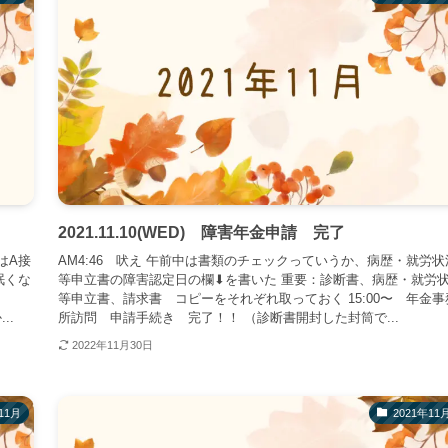
2021.11.10(WED) 障害年金申請 完了
はA接
AM4:46 吠え 午前中は書類のチェックっていうか、病歴・就労状
眠くな
等申立書の障害認定日の欄⬇︎を書いた 重要：診断書、病歴・就労
等申立書、請求書 コピーをそれぞれ取っておく 15:00〜 年金事
..
所訪問 申請手続き 完了！！ （診断書開封した封筒で...
2022年11月30日
11月
2021年11