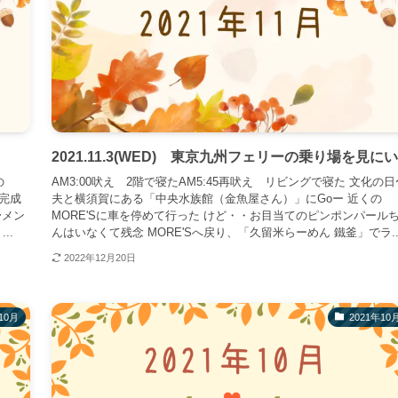
2021.11.3(WED) 東京九州フェリーの乗り場を見に
の
AM3:00吠え 2階で寝たAM5:45再吠え リビングで寝た 文化の日
が完成
夫と横須賀にある「中央水族館（金魚屋さん）」にGoー 近くの
〜メン
MORE'Sに車を停めて行った けど・・お目当てのピンポンパール
..
んはいなくて残念 MORE'Sへ戻り、「久留米らーめん 鐵釜」でラ..
2022年12月20日
10月
2021年10