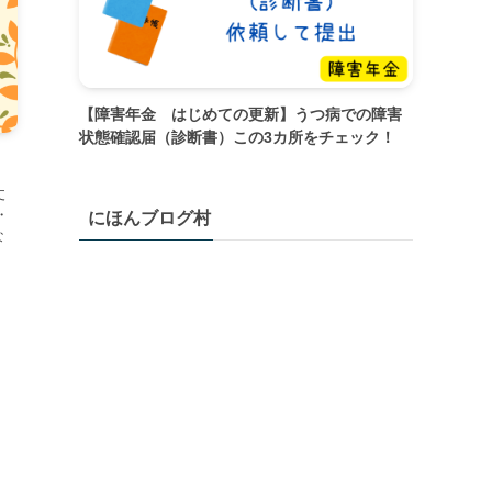
【障害年金 はじめての更新】うつ病での障害
状態確認届（診断書）この3カ所をチェック！
丈
・
にほんブログ村
な