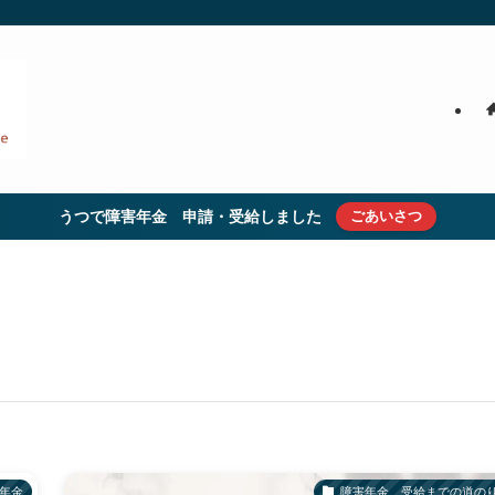
うつで障害年金 申請・受給しました
ごあいさつ
年金
障害年金 受給までの道の