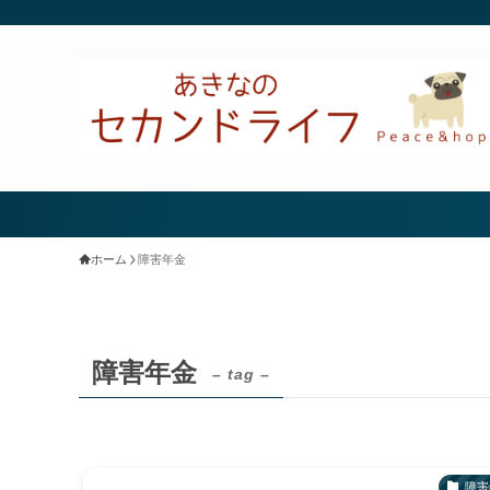
ホーム
障害年金
障害年金
– tag –
障害