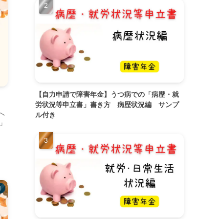
【自力申請で障害年金】うつ病での「病歴・就
労状況等申立書」書き方 病歴状況編 サンプ
へ
ル付き
」
月