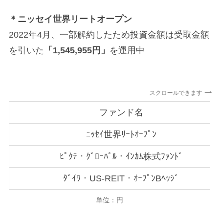
＊ニッセイ世界リートオープン
2022年4月、一部解約したため投資金額は受取金額
を引いた
「1,545,955円」
を運用中
スクロールできます
ファンド名
ﾆｯｾｲ世界ﾘｰﾄｵｰﾌﾟﾝ
ﾋﾟｸﾃ・ｸﾞﾛｰﾊﾞﾙ・ｲﾝｶﾑ株式ﾌｧﾝﾄﾞ
ﾀﾞｲﾜ・US-REIT・ｵｰﾌﾟﾝBﾍｯｼﾞ
単位：円