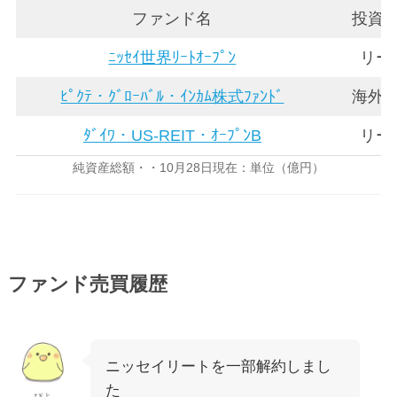
ファンド名
投資
ﾆｯｾｲ世界ﾘｰﾄｵｰﾌﾟﾝ
リー
ﾋﾟｸﾃ・ｸﾞﾛｰﾊﾞﾙ・ｲﾝｶﾑ株式ﾌｧﾝﾄﾞ
海外
ﾀﾞｲﾜ・US-REIT・ｵｰﾌﾟﾝB
リー
純資産総額・・10月28日現在：単位（億円）
ファンド売買履歴
ニッセイリートを一部解約しまし
た
ぴよ