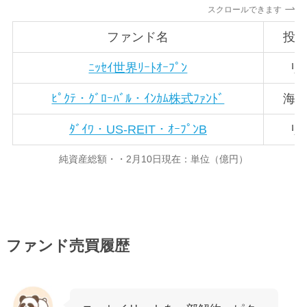
スクロールできます
ファンド名
投
ﾆｯｾｲ世界ﾘｰﾄｵｰﾌﾟﾝ
リ
ﾋﾟｸﾃ・ｸﾞﾛｰﾊﾞﾙ・ｲﾝｶﾑ株式ﾌｧﾝﾄﾞ
海
ﾀﾞｲﾜ・US-REIT・ｵｰﾌﾟﾝB
リ
純資産総額・・2月10日現在：単位（億円）
ファンド売買履歴