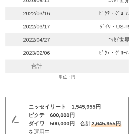
2020/09/11
ﾆｯｾｲ世界ﾘｰ
2022/03/16
ﾋﾟｸﾃ・ｸﾞﾛｰﾊ
2022/03/17
ﾀﾞｲﾜ・US-RE
2022/04/27
ﾆｯｾｲ世界ﾘｰ
2023/02/06
ﾋﾟｸﾃ・ｸﾞﾛｰﾊ
合計
単位：円
ニッセイリート 1,545,955円
ピクテ 600,000円
ダイワ 500,000円
合計
2,645,955円
を運用中