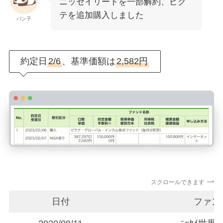
ニッセイリートを一部解約、ピク
テを追加購入しました
パン子
約定日
2/6
、基準価額は
2,582円
スクロールできます
日付
ファン