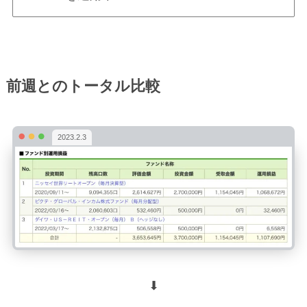
前週とのトータル比較
2023.2.3
⬇︎