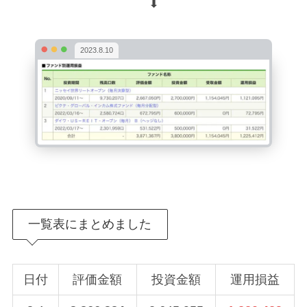
⬇︎
2023.8.10
一覧表にまとめました
日付
評価金額
投資金額
運用損益