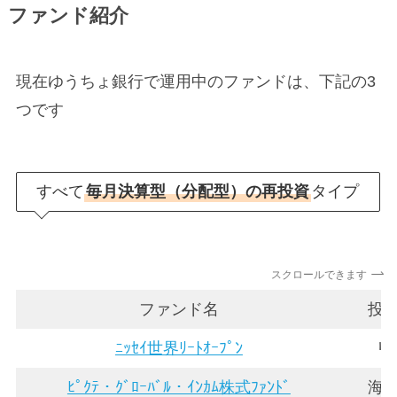
ファンド紹介
現在ゆうちょ銀行で運用中のファンドは、下記の3
つです
すべて
毎月決算型（分配型）の再投資
タイプ
スクロールできます
ファンド名
投
ﾆｯｾｲ世界ﾘｰﾄｵｰﾌﾟﾝ
リ
ﾋﾟｸﾃ・ｸﾞﾛｰﾊﾞﾙ・ｲﾝｶﾑ株式ﾌｧﾝﾄﾞ
海