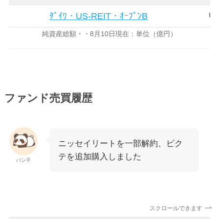
ﾀﾞｲﾜ・US-REIT・ｵｰﾌﾟﾝB
リ
純資産総額・・8月10日現在：単位（億円）
ファンド売買履歴
ニッセイリートを一部解約、ピク
テを追加購入しました
パン子
スクロールできます