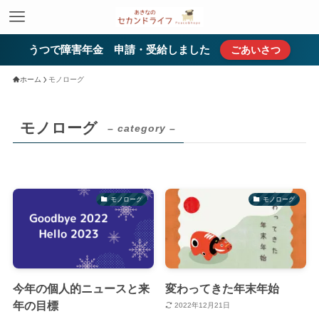
うつで障害年金 申請・受給しました
ごあいさつ
ホーム
モノローグ
モノローグ
– category –
モノローグ
モノローグ
今年の個人的ニュースと来
変わってきた年末年始
年の目標
2022年12月21日